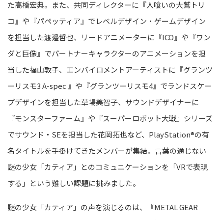
た高橋宏典。また、共同ディレクターに『人喰いの大鷲トリ
コ』や『パペッティア』でレベルデザイン・ゲームデザイン
を担当した渡邉哲也、リードアニメーターに『ICO』や『ワン
ダと巨像』でパートナーキャラクターのアニメーションを担
当した福山敦子、エンバイロメントアーティストに『グランツ
ーリスモ3 A-spec 』や『グランツーリスモ4』でランドスケー
プデザインを担当した草場美智子、サウンドデザイナーに
『モンスターファーム』や『スーパーロボット大戦』シリーズ
でサウンド・SEを担当した花岡拓也など、PlayStation®の有
名タイトルを手掛けてきたメンバーが集結。言葉の通じない
謎の少女「カティア」とのコミュニケーションを「VRで表現
する」という難しい課題に挑みました。
謎の少女「カティア」の声を演じるのは、『METAL GEAR