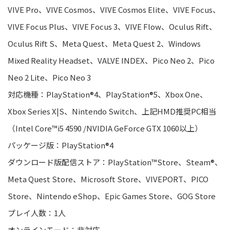
VIVE Pro、VIVE Cosmos、VIVE Cosmos Elite、VIVE Focus、
VIVE Focus Plus、VIVE Focus 3、VIVE Flow、Oculus Rift、
Oculus Rift S、Meta Quest、Meta Quest 2、Windows
Mixed Reality Headset、VALVE INDEX、Pico Neo 2、Pico
Neo 2 Lite、Pico Neo 3
対応機種：PlayStation®4、PlayStation®5、Xbox One、
Xbox Series X|S、Nintendo Switch、上記HMD推奨PC相当
（Intel Core™i5 4590 /NVIDIA GeForce GTX 1060以上）
パッケージ版：PlayStation®4
ダウンロード版配信ストア：PlayStation™Store、Steam®、
Meta Quest Store、Microsoft Store、VIVEPORT、PICO
Store、Nintendo eShop、Epic Games Store、GOG Store
プレイ人数：1人
オンラインモード：非対応