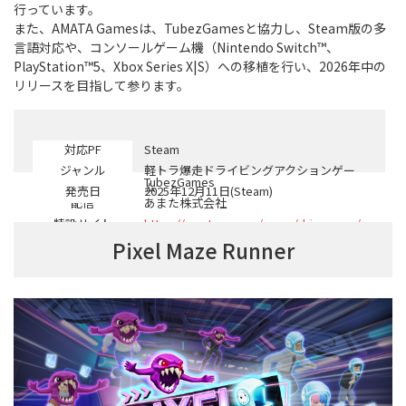
行っています。
また、AMATA Gamesは、TubezGamesと協力し、Steam版の多
言語対応や、コンソールゲーム機（Nintendo Switch™、
PlayStation™5、Xbox Series X|S）への移植を行い、2026年中の
リリースを目指して参ります。
対応PF
Steam
ジャンル
軽トラ爆走ドライビングアクションゲー
開発
TubezGames
ム
発売日
2025年12月11日(Steam)
配信
あまた株式会社
特設サイト
https://amata.games/game/drivecrazy/
Pixel Maze Runner