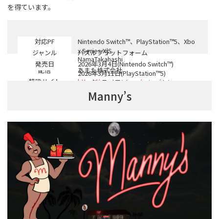
を得ています。
対応PF
Nintendo Switch™、PlayStation™5、Xbo
x Series X|S
ジャンル
パズルプラットフォーム
開発
NamaTakahashi
発売日
2026年3月4日(Nintendo Switch™)
配信
あまた株式会社
2026年3月11日(PlayStation™5)
特設サイト
https://amata.games/game/ooo
2026年3月19日(Xbox Series X|S)
Manny’s