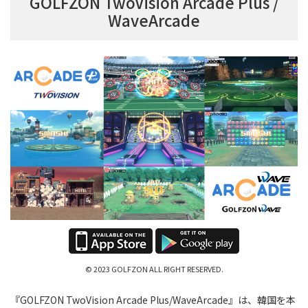
GOLFZON TwoVision Arcade Plus /
WaveArcade
© 2023 GOLFZON ALL RIGHT RESERVED.
『GOLFZON TwoVision Arcade Plus/WaveArcade』は、韓国を本