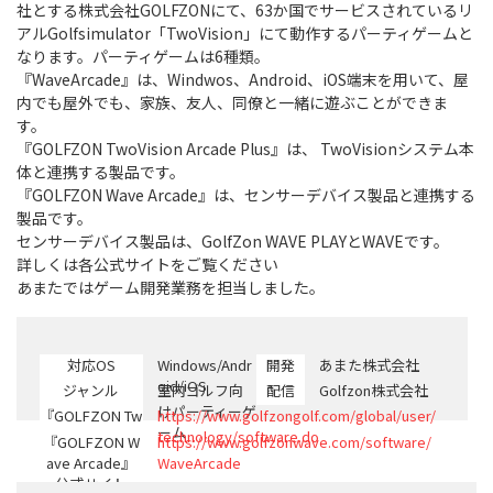
社とする株式会社GOLFZONにて、63か国でサービスされているリ
アルGolfsimulator「TwoVision」にて動作するパーティゲームと
なります。パーティゲームは6種類。
『WaveArcade』は、Windwos、Android、iOS端末を用いて、屋
内でも屋外でも、家族、友人、同僚と一緒に遊ぶことができま
す。
『GOLFZON TwoVision Arcade Plus』は、 TwoVisionシステム本
体と連携する製品です。
『GOLFZON Wave Arcade』は、センサーデバイス製品と連携する
製品です。
センサーデバイス製品は、GolfZon WAVE PLAYとWAVEです。
詳しくは各公式サイトをご覧ください
あまたではゲーム開発業務を担当しました。
対応OS
Windows/Andr
開発
あまた株式会社
oid/iOS
ジャンル
室内ゴルフ向
配信
Golfzon株式会社
けパーティーゲ
『GOLFZON Tw
https://www.golfzongolf.com/global/user/
ーム
oVision Arcade
technology/software.do
『GOLFZON W
https://www.golfzonwave.com/software/
Plus』公式サイ
ave Arcade』
WaveArcade
ト
公式サイト