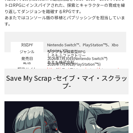
トロRPGにインスパイアされた、探索とキャラクターの育成を繰
り返してダンジョンを踏破するRPGです。
あまたではコンソール版の移植とパブリッシングを担当していま
す。
対応PF
Nintendo Switch™、PlayStation™5、Xbo
x Series X|S
ジャンル
ダンジョン探索型RPG
開発
しろもふファクトリー
発売日
2026年7月30日(Nintendo Switch™)
配信
あまた株式会社
2026年7月30日(PlayStation™5)
特設サイト
https://amata.games/game/dungeonant
2026年7月30日(Xbox Series X|S)
iqua
Save My Scrap -セイブ・マイ・スクラッ
プ-