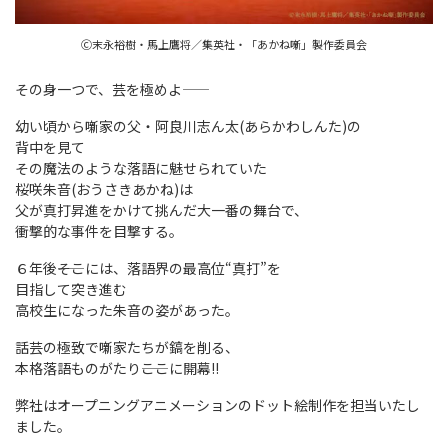
Ⓒ末永裕樹・馬上鷹将／集英社・「あかね噺」製作委員会
その身一つで、芸を極めよ――
幼い頃から噺家の父・阿良川志ん太(あらかわしんた)の
背中を見て
その魔法のような落語に魅せられていた
桜咲朱音(おうさきあかね)は
父が真打昇進をかけて挑んだ大一番の舞台で、
衝撃的な事件を目撃する。
６年後――そこには、落語界の最高位“真打”を
目指して突き進む
高校生になった朱音の姿があった。
話芸の極致で噺家たちが鎬を削る、
本格落語ものがたり――ここに開幕!!
弊社はオープニングアニメーションのドット絵制作を担当いたし
ました。