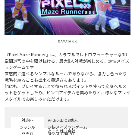
©AMATA K.K.
『Pixel Maze Runner』は、カラフルでレトロフューチャーな3D
空間迷宮の中を駆け抜ける、最大8人対戦が楽しめる、走快メイズ
ランゲームです。
直感的に遊べるシンプルなルールでありながら、協力し合ったり
戦略を練ることも出来る奥深さもあります。
他にも、プレイすることで得られるポイントを使って変身ヘルメ
ットをゲットしたり、ビンゴアイテムを集めたりと、様々なプレイ
スタイルでお楽しみいただけます。
対応PF
Android/iOS端末
ジャンル
走快メイズランゲーム
開発
あまた株式会社
発売日
2025年12月2日