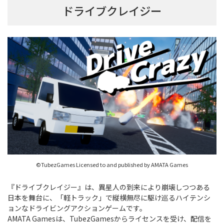
ドライブクレイジー
Windows
https://www.golfzonwave.com/support/S
oftware
©TubezGames Licensed to and published by AMATA Games
『ドライブクレイジー』は、異星人の到来により崩壊しつつある
日本を舞台に、「軽トラック」で縦横無尽に駆け巡るハイテンシ
ョンなドライビングアクションゲームです。
AMATA Gamesは、TubezGamesからライセンスを受け、配信を