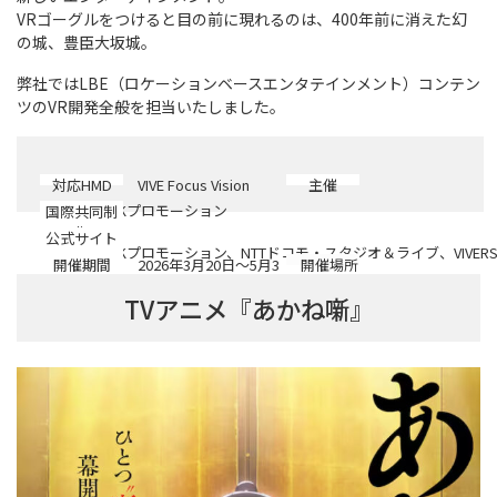
VRゴーグルをつけると目の前に現れるのは、400年前に消えた幻
の城、豊臣大坂城。
弊社ではLBE（ロケーションベースエンタテインメント）コンテン
ツのVR開発全般を担当いたしました。
対応HMD
VIVE Focus Vision
主催
NHK、NHKプロモーション
国際共同制
作
公式サイト
NHK、NHKプロモーション、NTTドコモ・スタジオ＆ライブ、VIVER
開催期間
2026年3月20日～5月3
開催場所
https://nhk-vr-samurais-dream.jp/
1日
渋谷BEAM 4階 BEAMギャラリー
TVアニメ『あかね噺』