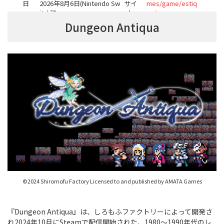
日
2026年8月6日(Nintendo Sw
サイ
mes/game/estiq
itch™)
ト
ue/
2026年8月6日(PlayStation™
Dungeon Antiqua
5)
2026年8月6日(Xbox Series
X|S)
©2024 Shiromofu Factory Licensed to and published by AMATA Games
『Dungeon Antiqua』は、しろもふファクトリーによって開発さ
れ2024年10月にSteamで配信開始された、1980〜1990年代のレ