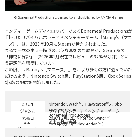
© Bonemeal Productions Licensed to and published by AMATA Games
インディーゲームディベロッパーであるBonemeal Productionsが
手掛けたサバイバルホラーアドベンチャーゲーム『Manny’s（マニ
ーズ）』は、2023年10月にSteamで発売されました。
まるで一本のホラー映画のような息をのむ展開が、Steam版で
「非常に好評」（2026年1月現在でレビューの92%が好評）とい
う高評価を獲得しています。
この度、『Manny’s（マニーズ）』を、より多くの方に遊んでいた
だけるよう、Nintendo Switch版、PlayStation5版、Xbox Series
X|S版の配信を開始しました。
対応PF
Nintendo Switch™、PlayStation™5、Xbo
x Series X|S
ジャンル
サバイバルホラーアドベンチャーゲーム
開発
Bonemeal Productions
発売日
2026年2月12日(Nintendo Switch™)
配信
あまた株式会社
2026年3月16日(PlayStation™5)
特設サイト
https://amata.games/game/mannys/
2026年4月8日(Xbox Series X|S)