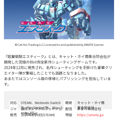
©Cat Hui Trading LLC Licensed to and published by AMATA Games
『超翼戦騎エスティーク』とは、キャット・ホイ商事合同会社が
開発した究極の8bit完全新作シューティングゲームです。
2024年12月に発売され、名作シューティングを手掛けた豪華クリ
エイター陣が集結したことでも話題となりました。
あまたではコンソール版の移植とパブリッシングを担当していま
す。
対応
STEAM、Nintendo Switch
開発
キャット・ホイ商
PF
™、PlayStation™5、Xbox S
事合同会社
ジャ
痛快エンタメロボットシュ
配信
あまた株式会社
eries X|S
ンル
ーティング
発売
2026年8月6日(STEAM)
特設
https://amata.ga