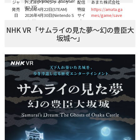
PF
h、PlayStation5、Xbox Ser
ジャ
パズルアドベンチャーゲー
配信
あまた株式会社
ies X|S
ンル
ム
発売
2026年4月22日(STEAM)
特設
https://amata.ga
日
2026年4月30日(Nintendo S
サイ
mes/game/save
witch)
ト
myscrap
2026年4月30日(PlayStation
NHK VR「サムライの見た夢～幻の豊臣大
5)
坂城～」
2026年5月28日(Xbox Serie
s X|S)