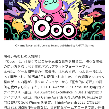
©NamaTakahashi Licensed to and published by AMATA Games
爆弾いもむしの大冒険！
『Öoo』は、可愛くてどこか不思議な世界を舞台に、様々な爆弾
の使い方を探し出す探索パズルプラットフォーマーです。
本作は、ゲーム開発者の生高橋氏、はちのす氏、つよみー氏によ
って開発され、2025年8月に配信されました。その知識アンロック
型のゲーム内容が、多くのプレイヤーから「圧倒的に好評」の評
価を受けました。また、D.I.C.E. Awards にてGame Design部門フ
ァイナリスト選出、IGF AwardsのExcellence in Design部門にフ
ァイナリスト選出、NYX Game Awards IGN JAPAN PC Puzzle 部
門においてGold Winnerを受賞、ThinkyAwards2025にてBEST
PUZZLE DESIGNを受賞など、世界的なゲームアワードで高い評価