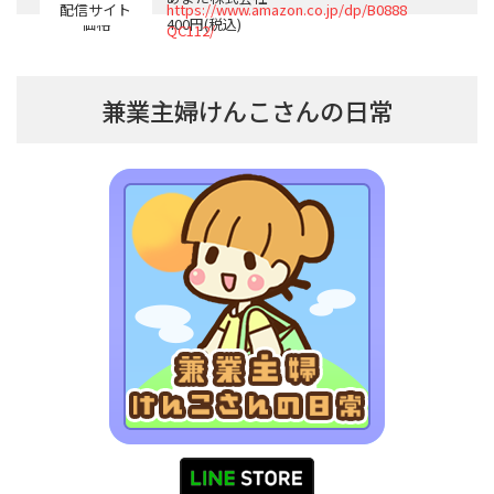
配信サイト
https://www.amazon.co.jp/dp/B0888
価格
400円(税込)
QC112/
兼業主婦けんこさんの日常