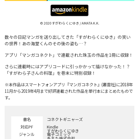
© 2020 すがわらくにゆき / AMATA K.K.
数々の日記マンガを送り出してきた「すがわらくにゆき」の笑い
の世界！あの海堂くんのその後の姿も…？
アプリ「マンガコネクト」で連載された珠玉の作品を1冊に収録！
さらに連載時にはアプリコードに引っかかって描けなかった！？
「すがわら子さんの料理」を巻末に特別収録！
※本作品はスマートフォンアプリ『マンガコネクト』(叢雲社)に2018年
11月から2019年4月まで好評連載された作品を単行本にまとめたもので
す。
書名
コネクトギニャーズ
対応PF
Kindle
著者
すがわらくにゆき
ジャンル
電子コミック
配信
あまた株式会社