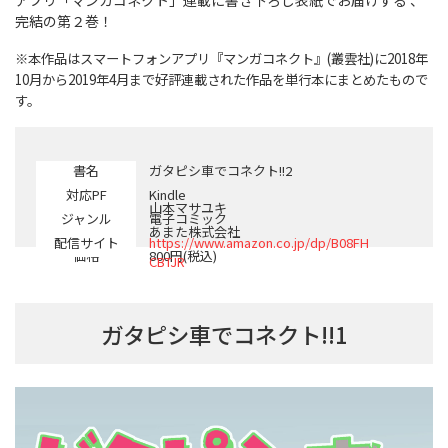
アプリ「マンガコネクト」連載に書き下ろし表紙でお届けする 、
完結の第２巻！
※本作品はスマートフォンアプリ『マンガコネクト』(叢雲社)に2018年
10月から2019年4月まで好評連載された作品を単行本にまとめたもので
す。
書名
ガタピシ車でコネクト!!2
対応PF
Kindle
著者
山本マサユキ
ジャンル
電子コミック
配信
あまた株式会社
配信サイト
https://www.amazon.co.jp/dp/B08FH
価格
800円(税込)
CBTJR
ガタピシ車でコネクト!!1