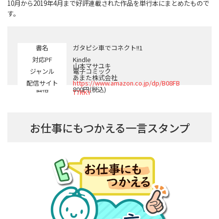
10月から2019年4月まで好評連載された作品を単行本にまとめたもので
す。
書名
ガタピシ車でコネクト!!1
対応PF
Kindle
著者
山本マサユキ
ジャンル
電子コミック
配信
あまた株式会社
配信サイト
https://www.amazon.co.jp/dp/B08FB
価格
800円(税込)
T7RKY
お仕事にもつかえる一言スタンプ