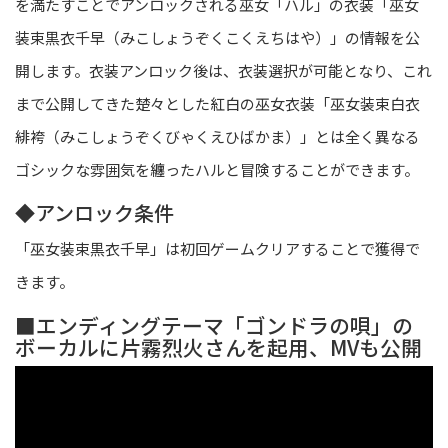
を満たすことでアンロックされる巫女「ハル」の衣装「巫女
装束黒衣千早（みこしょうぞくこくえちはや）」の情報を公
開します。衣装アンロック後は、衣装選択が可能となり、これ
まで公開してきた楚々とした紅白の巫女衣装「巫女装束白衣
緋袴（みこしょうぞくびゃくえひばかま）」とは全く異なる
ゴシックな雰囲気を纏ったハルと冒険することができます。
◆アンロック条件
「巫女装束黒衣千早」は初回ゲームクリアすることで獲得で
きます。
■エンディングテーマ「ゴンドラの唄」の
ボーカルに片霧烈火さんを起用、MVも公開