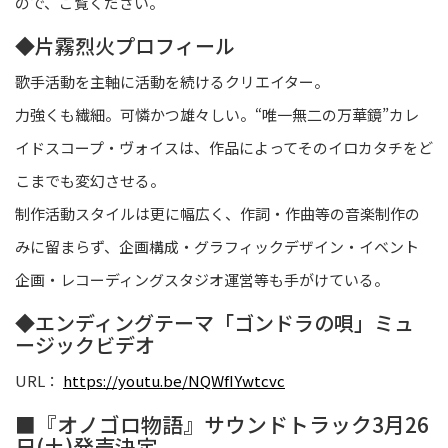
ので、ご覧ください。
◆片霧烈火プロフィール
歌手活動を主軸に活動を続けるクリエイター。
力強くも繊細。可憐かつ雄々しい。“唯一無二の万華鏡”カレ
イドスコープ・ヴォイスは、作品によってそのイロカタチをど
こまでも変幻させる。
制作活動スタイルは更に幅広く、作詞・作曲等の音楽制作の
みに留まらず、企画構成・グラフィックデザイン・イベント
企画・レコーディングスタジオ運営等も手がけている。
◆エンディングテーマ「ゴンドラの唄」ミュ
ージックビデオ
URL：
https://youtu.be/NQWfIYwtcvc
■『オノゴロ物語』サウンドトラック3月26
日(土)発売決定