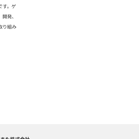
です。ゲ
、開発、
取り組み
また株式会社