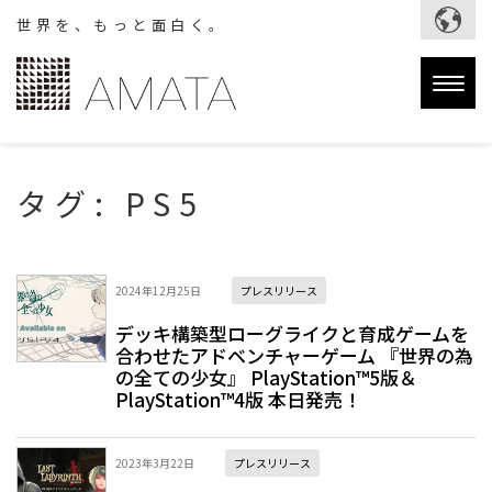
世界を、もっと面白く。
Togg
navig
タグ:
PS5
2024年12月25日
プレスリリース
デッキ構築型ローグライクと育成ゲームを
合わせたアドベンチャーゲーム 『世界の為
の全ての少女』 PlayStation™5版＆
PlayStation™4版 本日発売！
2023年3月22日
プレスリリース