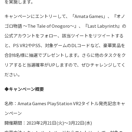
を実施します。
キャンペーンにエントリーして、
「Amata Games」、『オノ
ゴロ物語 ～The Tale of Onogoro
～』、『Last Labyrinth』の
公式アカウントをフォロー、該当ツイートをリツイートする
と、
PS VR2
や
PS5
、対象ゲームのDLコードなど、豪華賞品を
合計8名様に抽選でプレゼントします。さらに他のタスクをク
リアすると当選確率がUPしますので、ぜひチャレンジしてく
ださい。
◆キャンペーン概要
名称
：
Amata Games PlayStation VR2タイトル発売記念キャ
ンペーン
開催期間：
2023年2月21日(火)～3月22日(
水
)