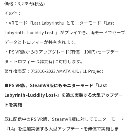
価格：
3,278
円(税込
)
その他：
・VRモード『Last Labyrinth』とモニターモード
『
Last
Labyrinth
-Lucidity Lost-
』がプレイでき、両モードでセーブ
データとトロフィーが共有されます。
・
PS VR版からのアップグレード
(
有償：
100円
/セーブデー
タ・トロフィーは非共有
)
に対応
します。
著作権表記：ⓒ
2016-2023 AMATA K.K. / LL Project
■PS
VR版、SteamVR
版にもモニターモード
『Last
Labyrinth -Lucidity Lost-』
を追加実装する大型アップデー
トを実施
既に配信中のPS
VR版、SteamVR
版に対してモニターモード
『
L4
』
を追加実装する大型アップデートを無償で実施しま