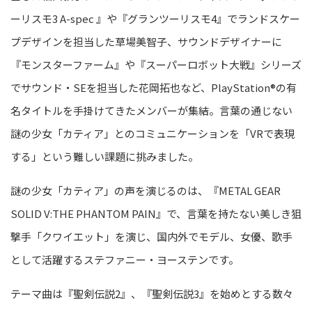
ーリスモ3 A-
spec 』や『グランツーリスモ4』でランドスケー
プデザインを担当した草場美智子、サウンドデザイナーに
『モンスターファーム』や『スーパーロボット大戦』シリーズ
でサウンド・SEを担当した花岡拓也など、PlayStation®の有
名タイトルを手掛けてきたメンバーが集結。言葉の通じない
謎の少女「カティア」とのコミュニケーションを「VRで表現
する」という難しい課題に挑みま
した
。
謎の少女「カティア」の声を演じるのは、『
METAL GEAR
SOLID V
:
THE PHANTOM PAIN』で、言葉を持たない美しき狙
撃手「クワイエット」を演じ、国内外でモデル、女優、歌手
として活躍するステファニー・ヨーステンです。
テーマ曲は『聖剣伝説
2』、『聖剣伝説3』を始めとする数々