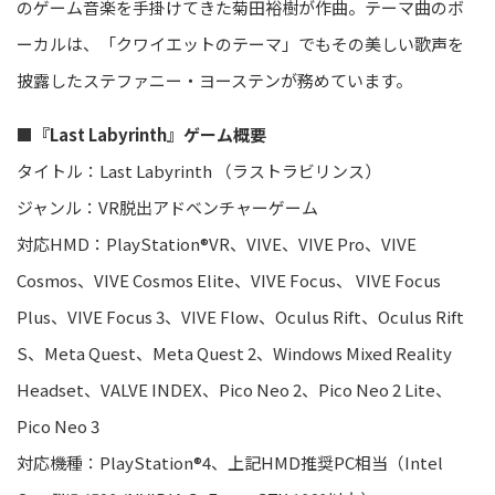
のゲーム音楽を手掛けてきた菊田裕樹が作曲。テーマ曲のボ
ーカルは、「クワイエットのテーマ」でもその美しい歌声を
披露したステファニー・ヨーステンが務めています。
■『Last Labyrinth』ゲーム概要
タイトル：Last Labyrinth （ラストラビリンス）
ジャンル：VR脱出アドベンチャーゲーム
対応HMD：
PlayStation
®
VR
、V
IVE
、
V
IVE
Pro、
V
IVE
Cosmos、
VIVE Cosmos Elite、
VIVE Focus、 VIVE Focus
Plus、VIVE Focus 3
、
VIVE
Flow、
Oculus Rift、
Oculus Rift
S、
Meta
Quest、
Meta Quest
2
、
Windows Mixed Reality
Headset
、VALVE INDEX
、Pi
co
Neo 2
、
Pico Neo 2 Lite、
Pico Neo 3
対応機種：PlayStation
®
4、上記HMD推奨PC相当（Intel