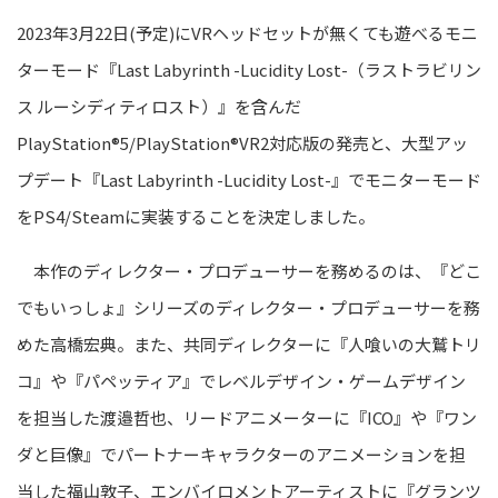
2023年3
月22日(予定)に
VRヘッドセットが無くても遊べる
モニ
ターモード
『Last Labyrinth -Lucidity Lost-
（ラストラビリン
ス ルーシディティロスト
）
』
を含んだ
PlayStation®5/
PlayStation®VR2
対応版の発売と
、
大型アッ
プデート
『Last Labyrinth -Lucidity Lost-』
でモニターモード
を
PS4/Steam
に実装することを決定しました。
本作のディレクター・プロデューサーを務めるのは、『どこ
でもいっしょ』シリーズのディレクター・プロデューサーを務
めた高橋宏典。また、共同ディレクターに『人喰いの大鷲トリ
コ』や『パペッティア』でレベルデザイン・ゲームデザイン
を担当した渡邉哲也、リードアニメーターに『ICO』や『ワン
ダと巨像』でパートナーキャラクターのアニメーションを担
当した福山敦子、エンバイロメントアーティストに『グランツ