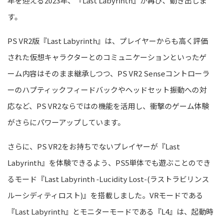
年を迎える2023年
、
『Last Labyrinth』が
再び、動き出しま
す。
PS
VR2版『Last Labyrinth』は、
プレイヤーからも高く評価
された仮想キャラクターとのコミュニケーションといったゲ
ーム内容はそのまま継承しつつ、
PS
VR2 Sense
コントローラ
ーのハプティックフィードバックやヘッドセット振動への対
応など、
PS
VR2ならではの
機能を活用し、衝撃のゲーム体験
がさらにパワーアップしています
。
さらに、PS
VR2をお持ちでないプレイヤーが『Last
Labyrinth』を体験できるよう、PS5
単体でも遊ぶことのでき
るモード
『
Last Labyrinth -Lucidity Lost-(ラストラビリンス
ルーシディティロスト)
』
を搭載しました。
VRモードである
『Last Labyrinth』と
モニターモードである
『
L4
』
は、起動時