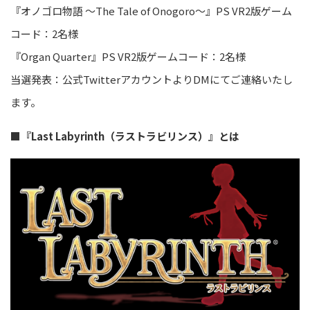
『オノゴロ物語 ～The Tale of Onogoro～』PS VR2版ゲーム
コード
：
2名様
『Organ Quarter』PS VR2版ゲームコード
：
2名様
当選発表：公式
TwitterアカウントよりDMにてご連絡いたし
ます。
■
『Last Labyrinth（ラストラビリンス）』とは