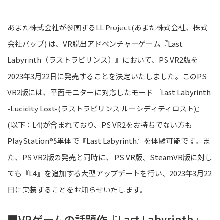
あまた株式会社が参画する
LL Project
(あまた株式会社、株式
会社バップ) は、
VR
脱出アドベンチャーゲーム『
Last
Labyrinth
（ラストラビリンス）』
において、
PS VR2
版
を
2023年
3月22日に発売すること
を
決定
いたしました。
このPS
VR2版
には、
平面
モニター
に対応した
モード『
Last Labyrinth
-Lucidity Lost-(
ラストラビリンス
ルーシディティロスト)
』
(以下
：
L4
)
が含まれて
おり、
PS VR2
をお持ちでない方も
PlayStation®5
単体
で
『Last Labyrinth』を体験可能です
。
ま
た、
PS
VR2版の発売と同時に、
PS
VR
版、SteamVR版に対し
ても
『
L4
』
を追加する
大型アップデート
を
行い
、
2023
年
3
月
22
日に
実装
することをお知らせいたします。
■
VRゲーム
の
話題作『Last Labyrinth』