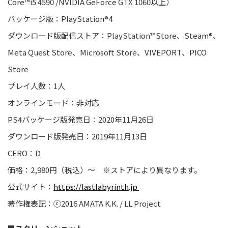
Core
™
i5 4590 /NVIDIA GeForce GTX 1060以上）
パッケージ版：PlayStation®4
ダウンロード
版
配信
ストア
：PlayStation
™
Store、Steam
®
、
Meta
Quest
Store
、Microsoft Store
、
VIVEPORT
、
PICO
Store
プレイ人数：1人
オンラインモード：非対応
PS4パッケージ版発売日：2020年11月
26日
ダウンロード版
発売日：2019年
1
1
月13日
CERO：
D
価格：
2
,980円（税
込
）
～ ※ストアにより異なります。
公式サイト：
https://lastlabyrinth.jp
著作権表記：
ⓒ
2016 AMATA K.K. / LL Project