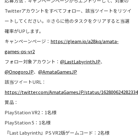
応募方法：キャンペーンページからエントリーして、対象の
Twitter
アカウントをすべてフォロー
、
該当ツイートをリツイ
ートしてください。
※
さらに他のタスクをクリアすると当選
確率がUPします。
キャンペーンページ
：
https://gleam.io/a28kq/amata-
games-ps-vr2
フォロー対象アカウント：
@LastLabyrinthJP
、
@OnogoroJP
、
@AmataGamesJP
該当ツイートURL：
https://twitter.com/AmataGamesJP/status/16280062428233
賞品：
PlayStation VR2
：
1名様
PlayStation 5
：
1名様
『Last Labyrinth』PS VR2版ゲームコード
：
2名様