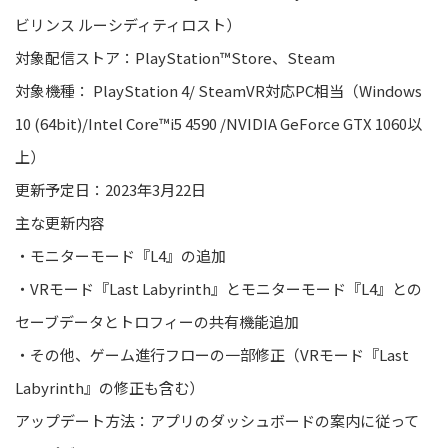
ビリンス ルーシディティロスト
）
対象配信ストア
：PlayStation™Store、Steam
対象機種：
PlayStation 4/
SteamVR
対応
PC相当（Windows
10 (64bit)
/
Intel Core™i5 4590 /NVIDIA GeForce GTX 1060以
上）
更新予定日：20
23
年
3
月
22
日
主な更新内容
・
モニターモード
『
L4
』
の追加
・
VRモード『Last Labyrinth』と
モニターモード『
L4
』
との
セーブデータとトロフィーの共有機能追加
・その他、ゲーム進行フローの一部修正（VRモード『Last
Labyrinth』の修正も含む
）
アップデート方法：アプリのダッシュボードの案内に従って