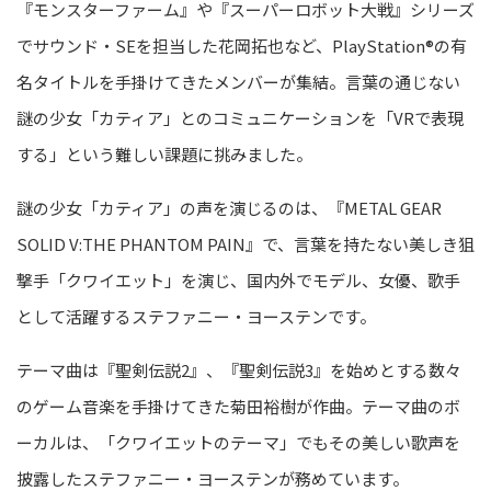
『モンスターファーム』や『スーパーロボット大戦』シリーズ
でサウンド・SEを担当した花岡拓也など、PlayStation®の有
名タイトルを手掛けてきたメンバーが集結。言葉の通じない
謎の少女「カティア」とのコミュニケーションを「VRで表現
する」という難しい課題に挑みました。
謎の少女「カティア」の声を演じるのは、『METAL GEAR
SOLID V:THE PHANTOM PAIN』で、言葉を持たない美しき狙
撃手「クワイエット」を演じ、国内外でモデル、女優、歌手
として活躍するステファニー・ヨーステンです。
テーマ曲は『聖剣伝説2』、『聖剣伝説3』を始めとする数々
のゲーム音楽を手掛けてきた菊田裕樹が作曲。テーマ曲のボ
ーカルは、「クワイエットのテーマ」でもその美しい歌声を
披露したステファニー・ヨーステンが務めています。