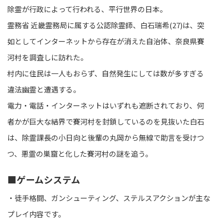
除霊が行政によって行われる、平行世界の日本。
霊務省 近畿霊務局に属する公認除霊師、白石瑞希(27)は、突
如としてインターネットから存在が消えた自治体、奈良県賽
河村を調査しに訪れた。
村内に住民は一人もおらず、自然発生にしては数が多すぎる
違法幽霊と遭遇する。
電力・電話・インターネットはいずれも遮断されており、何
者かが巨大な結界で賽河村を封鎖しているのを見抜いた白石
は、除霊課長の小日向と後輩の丸岡から無線で助言を受けつ
つ、悪霊の巣窟と化した賽河村の謎を追う。
■ゲームシステム
・徒手格闘、ガンシューティング、ステルスアクションが主な
プレイ内容です。