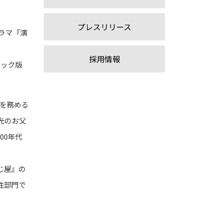
プレスリリース
ドラマ『演
採用情報
ミック版
を務める
光のお父
00年代
じ屋』の
性部門で