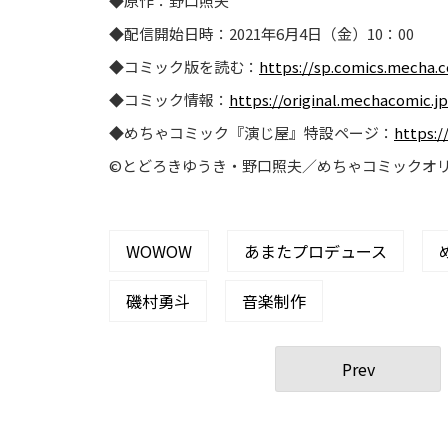
◆原作：野口照夫
◆配信開始日時：2021年6月4日（金）10：00
◆コミック版を読む：
https://sp.comics.mecha.
◆コミック情報：
https://original.mechacomic.jp
◆めちゃコミック『演じ屋』特設ページ：
https:/
©とどろきゆうき・野口照夫／めちゃコミックオ
WOWOW
あまたプロデュース
磯村勇斗
音楽制作
Prev