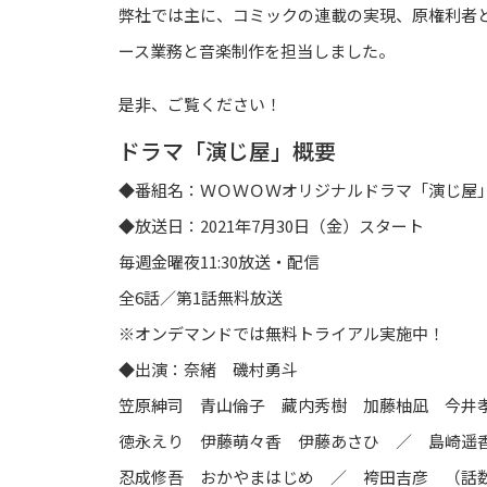
弊社では主に、コミックの連載の実現、原権利者
ース業務と音楽制作を担当しました。
是非、ご覧ください！
ドラマ「演じ屋」概要
◆番組名：ＷＯＷＯＷオリジナルドラマ「演じ屋
◆放送日：2021年7月30日（金）スタート
毎週金曜夜11:30放送・配信
全6話／第1話無料放送
※オンデマンドでは無料トライアル実施中！
◆出演：奈緒 磯村勇斗
笠原紳司 青山倫子 藏内秀樹 加藤柚凪 今井
徳永えり 伊藤萌々香 伊藤あさひ ／ 島崎遥
忍成修吾 おかやまはじめ ／ 袴田吉彦 （話