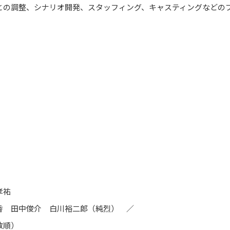
との調整、シナリオ開発、スタッフィング、キャスティングなどの
」
孝祐
香 田中俊介 白川裕二郎（純烈） ／
数順）