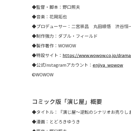
◆監督・脚本：野口照夫
◆音楽：花岡拓也
◆プロデューサー：二宮崇昌 丸田順悟 渋谷恒
◆制作強力：ダブル・フィールド
◆製作著作：WOWOW
◆特設サイト：
https://www.wowow.co.jp/drama/o
◆公式Instagramアカウント：
enjiya_wowow
©WOWOW
コミック版「演じ屋」概要
◆タイトル：『演じ屋～逆転のシナリオお売りし
◆漫画：とどろきゆうき